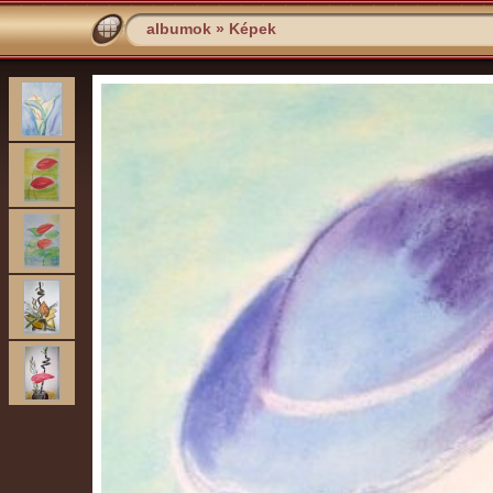
albumok
»
Képek